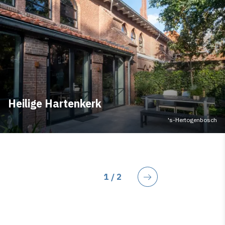
Heilige Hartenkerk
's-Hertogenbosch
Huidige pagina
1
/ 2
Volgende