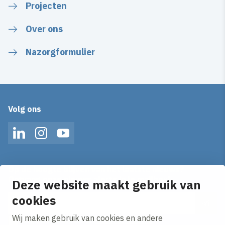
Projecten
Over ons
Nazorgformulier
Volg ons
LinkedIn
Instagram
YouTube
Op de hoogte blijven van het laatste nieuws?
Ontvang onze nieuws alerts in je mailbox!
Deze website maakt gebruik van
cookies
E-mailadres
Wij maken gebruik van cookies en andere
Ik ga akkoord met het
privacy statement.