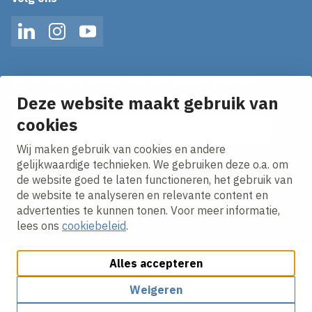
LinkedIn
Instagram
YouTube
Op de hoogte blijven van het laatste nieuws?
Ontvang onze nieuws alerts in je mailbox!
Deze website maakt gebruik van
E-mailadres
cookies
Wij maken gebruik van cookies en andere
Ik ga akkoord met het
privacy statement.
gelijkwaardige technieken. We gebruiken deze o.a. om
de website goed te laten functioneren, het gebruik van
de website te analyseren en relevante content en
advertenties te kunnen tonen. Voor meer informatie,
lees ons
cookiebeleid
.
Alles accepteren
Cookies aanpassen
Cookie beleid
Privacy policy
Responsible disclosure
Algemene inkoopvoorwaarden
Weigeren