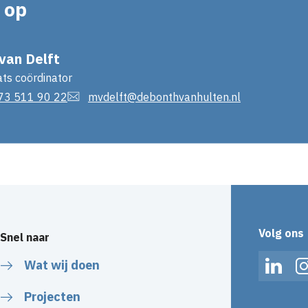
 op
van Delft
ts coördinator
73 511 90 22
mvdelft@debonthvanhulten.nl
Volg ons
Snel naar
Wat wij doen
Linked
Projecten