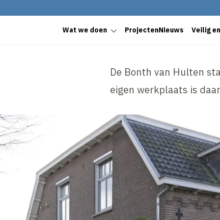
Wat we doen
Projecten
Nieuws
Veilig e
De Bonth van Hulten sta
eigen werkplaats is daar