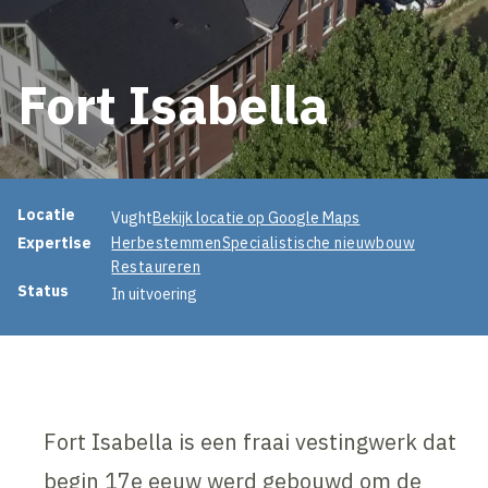
Fort Isabella
Projectinformatie
Locatie
Vught
Bekijk locatie op Google Maps
Expertise
Herbestemmen
Specialistische nieuwbouw
Restaureren
Status
In uitvoering
Fort Isabella is een fraai vestingwerk dat
begin 17e eeuw werd gebouwd om de