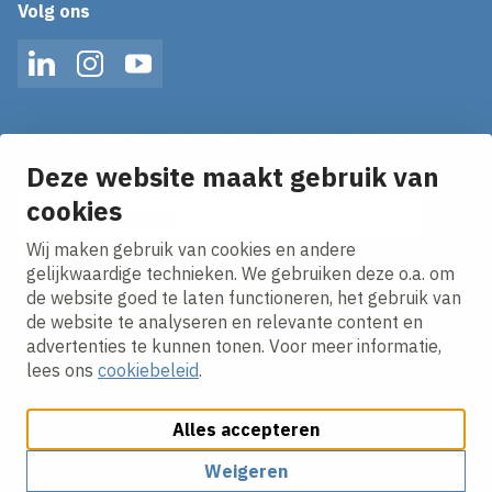
Volg ons
LinkedIn
Instagram
YouTube
Op de hoogte blijven van het laatste nieuws?
Ontvang onze nieuws alerts in je mailbox!
Deze website maakt gebruik van
cookies
E-mailadres
Wij maken gebruik van cookies en andere
Ik ga akkoord met het
privacy statement.
gelijkwaardige technieken. We gebruiken deze o.a. om
de website goed te laten functioneren, het gebruik van
de website te analyseren en relevante content en
advertenties te kunnen tonen. Voor meer informatie,
lees ons
cookiebeleid
.
Alles accepteren
Cookies aanpassen
Cookie beleid
Privacy policy
Responsible disclosure
Algemene inkoopvoorwaarden
Weigeren