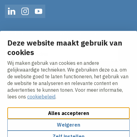
LinkedIn
Instagram
YouTube
Op de hoogte blijven van het laatste nieuws?
Ontvang onze nieuws alerts in je mailbox!
Deze website maakt gebruik van
E-mailadres
cookies
Wij maken gebruik van cookies en andere
Ik ga akkoord met het
privacy statement.
gelijkwaardige technieken. We gebruiken deze o.a. om
de website goed te laten functioneren, het gebruik van
de website te analyseren en relevante content en
advertenties te kunnen tonen. Voor meer informatie,
lees ons
cookiebeleid
.
Alles accepteren
Cookies aanpassen
Cookie beleid
Privacy policy
Responsible disclosure
Algemene inkoopvoorwaarden
Weigeren
Zelf instellen