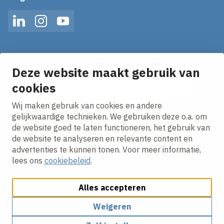
LinkedIn
Instagram
YouTube
Op de hoogte blijven van het laatste nieuws?
Ontvang onze nieuws alerts in je mailbox!
Deze website maakt gebruik van
cookies
E-mailadres
Wij maken gebruik van cookies en andere
Ik ga akkoord met het
privacy statement.
gelijkwaardige technieken. We gebruiken deze o.a. om
de website goed te laten functioneren, het gebruik van
de website te analyseren en relevante content en
advertenties te kunnen tonen. Voor meer informatie,
lees ons
cookiebeleid
.
Alles accepteren
Cookies aanpassen
Cookie beleid
Privacy policy
Responsible disclosure
Algemene inkoopvoorwaarden
Weigeren