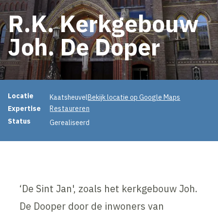
R.K. Kerkgebouw
Joh. De Doper
Projectinformatie
Locatie
Kaatsheuvel
Bekijk locatie op Google Maps
Expertise
Restaureren
Status
Gerealiseerd
‘De Sint Jan', zoals het kerkgebouw Joh.
De Dooper door de inwoners van