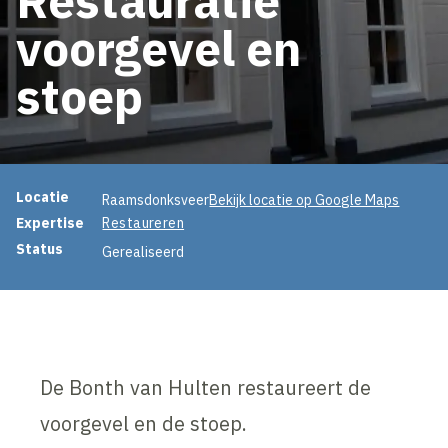
voorgevel en
stoep
Projectinformatie
Locatie
Raamsdonksveer
Bekijk locatie op Google Maps
Expertise
Restaureren
Status
Gerealiseerd
De Bonth van Hulten restaureert de
voorgevel en de stoep.