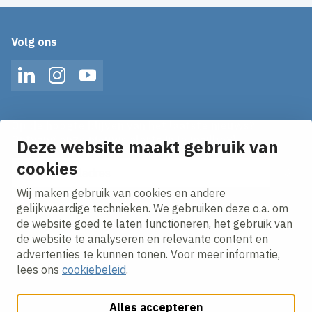
Volg ons
LinkedIn
Instagram
YouTube
Op de hoogte blijven van het laatste nieuws?
Ontvang onze nieuws alerts in je mailbox!
Deze website maakt gebruik van
E-mailadres
cookies
Wij maken gebruik van cookies en andere
Ik ga akkoord met het
privacy statement.
gelijkwaardige technieken. We gebruiken deze o.a. om
de website goed te laten functioneren, het gebruik van
de website te analyseren en relevante content en
advertenties te kunnen tonen. Voor meer informatie,
lees ons
cookiebeleid
.
Alles accepteren
Cookies aanpassen
Cookie beleid
Privacy policy