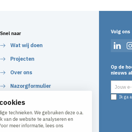
Volg ons
Snel naar
Wat wij doen
Linked
Projecten
Op de ho
Over ons
nieuws al
E-mailadr
Nazorgformulier
Ik ga 
cookies
ige technieken. We gebruiken deze o.a.
ik van de website te analyseren en
Voor meer informatie, lees ons