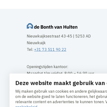
Nieuwkuijksestraat 43-45 | 5253 AD
Nieuwkuijk
Tel:
+31 73 511 90 22
Openingstijden kantoor:
Maandag t/m vrijdag 8:00 – 16:30 uur
Deze website maakt gebruik van 
Contact
Wij maken gebruik van cookies en andere gelijkwaard
om de website goed te laten functioneren, het gebru
relevante content en advertenties te kunnen tonen. 