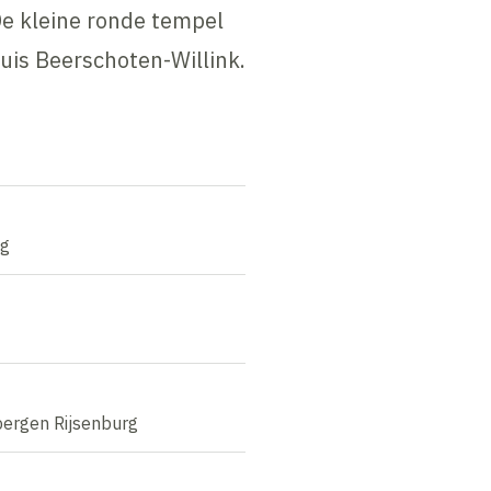
De kleine ronde tempel
huis Beerschoten-Willink.
ug
bergen Rijsenburg