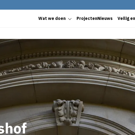
Wat we doen
Projecten
Nieuws
Veilig e
shof