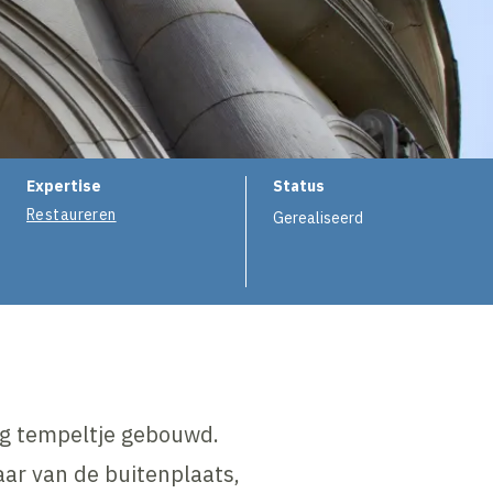
e
Expertise
Status
Restaureren
Gerealiseerd
ig tempeltje gebouwd.
aar van de buitenplaats,