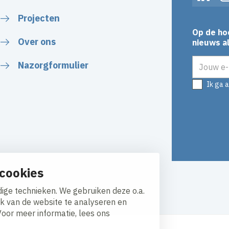
Linked
Projecten
Op de ho
Over ons
nieuws al
E-mailadr
Nazorgformulier
Ik ga 
cookies
y
Responsible disclosure
ige technieken. We gebruiken deze o.a.
ik van de website te analyseren en
Voor meer informatie, lees ons