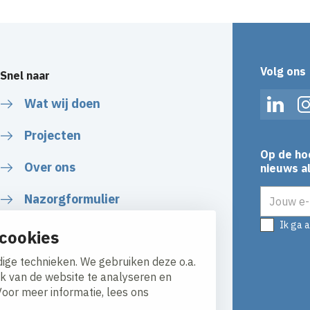
Volg ons
Snel naar
Wat wij doen
Linked
Projecten
Op de ho
Over ons
nieuws al
E-mailadr
Nazorgformulier
Ik ga 
cookies
ige technieken. We gebruiken deze o.a.
ik van de website te analyseren en
Voor meer informatie, lees ons