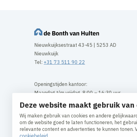
Nieuwkuijksestraat 43-45 | 5253 AD
Nieuwkuijk
Tel:
+31 73 511 90 22
Openingstijden kantoor:
Maandag t/m vrijdag 8:00 – 16:30 uur
Deze website maakt gebruik van 
Contact
Wij maken gebruik van cookies en andere gelijkwaard
om de website goed te laten functioneren, het gebru
relevante content en advertenties te kunnen tonen. 
cookiebeleid
.