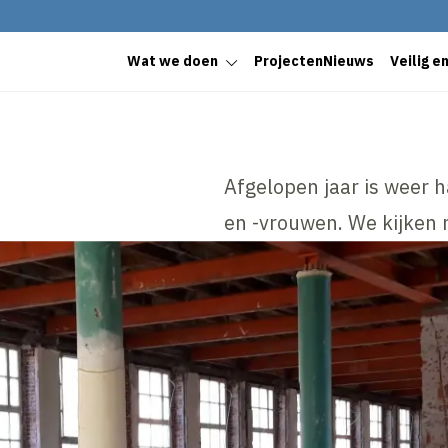
Wat we doen
Projecten
Nieuws
Veilig e
Afgelopen jaar is weer
en -vrouwen. We kijken 