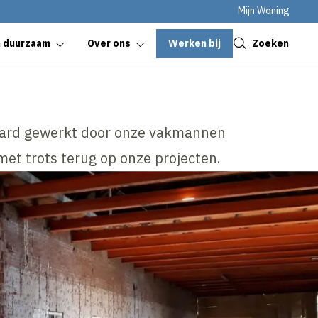
Mijn Woning
Sluiten
Werken bij
Zoeken
n duurzaam
Over ons
 hard gewerkt door onze vakmannen
met trots terug op onze projecten.