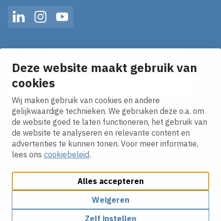
LinkedIn
Instagram
YouTube
Op de hoogte blijven van het laatste nieuws?
Ontvang onze nieuws alerts in je mailbox!
Deze website maakt gebruik van
E-mailadres
cookies
Wij maken gebruik van cookies en andere
Ik ga akkoord met het
privacy statement.
gelijkwaardige technieken. We gebruiken deze o.a. om
de website goed te laten functioneren, het gebruik van
de website te analyseren en relevante content en
advertenties te kunnen tonen. Voor meer informatie,
lees ons
cookiebeleid
.
Alles accepteren
Cookies aanpassen
Cookie beleid
Privacy policy
Responsible disclosure
Algemene inkoopvoorwaarden
Weigeren
Zelf instellen