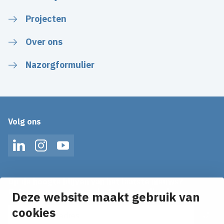
Projecten
Over ons
Nazorgformulier
Volg ons
LinkedIn
Instagram
YouTube
Op de hoogte blijven van het laatste nieuws?
Ontvang onze nieuws alerts in je mailbox!
Deze website maakt gebruik van
cookies
E-mailadres