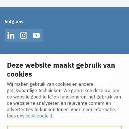
Volg ons
LinkedIn
Instagram
YouTube
Op de hoogte blijven van het laatste nieuws?
Ontvang onze nieuws alerts in je mailbox!
Deze website maakt gebruik van
cookies
E-mailadres
Wij maken gebruik van cookies en andere
Ik ga akkoord met het
privacy statement.
gelijkwaardige technieken. We gebruiken deze o.a. om
de website goed te laten functioneren, het gebruik van
de website te analyseren en relevante content en
advertenties te kunnen tonen. Voor meer informatie,
lees ons
cookiebeleid
.