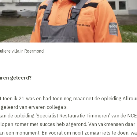
culiere villa in Roermond
aren geleerd?
H toen ik 21 was en had toen nog maar net de opleiding Allr
 geleerd van ervaren collega’s.
an de opleiding ‘Specialist Restauratie Timmeren’ van de NC
gelopen zomer met succes heb afgerond. Van vakmensen daar h
van een monument. En vooral om nooit zomaar iets te doen, wa