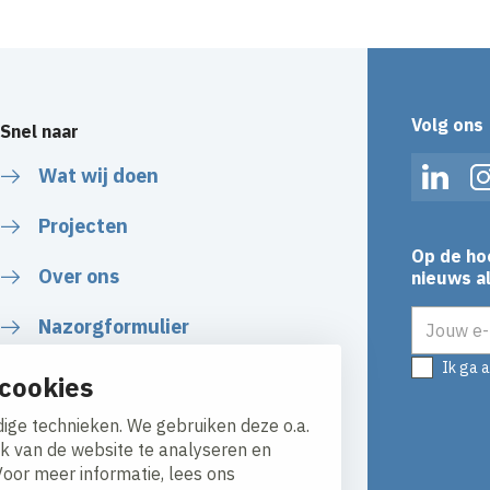
Volg ons
Snel naar
Wat wij doen
Linked
Projecten
Op de ho
Over ons
nieuws al
E-mailadr
Nazorgformulier
Ik ga 
cookies
ige technieken. We gebruiken deze o.a.
ik van de website te analyseren en
Voor meer informatie, lees ons