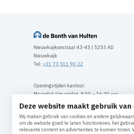
Nieuwkuijksestraat 43-45 | 5253 AD
Nieuwkuijk
Tel:
+31 73 511 90 22
Openingstijden kantoor:
Maandag t/m vrijdag 8:00 – 16:30 uur
Deze website maakt gebruik van 
Contact
Wij maken gebruik van cookies en andere gelijkwaard
om de website goed te laten functioneren, het gebru
relevante content en advertenties te kunnen tonen. 