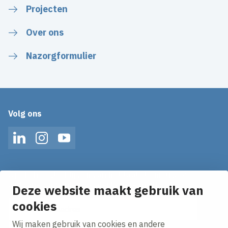
Projecten
Over ons
Nazorgformulier
Volg ons
LinkedIn
Instagram
YouTube
Op de hoogte blijven van het laatste nieuws?
Ontvang onze nieuws alerts in je mailbox!
Deze website maakt gebruik van
cookies
E-mailadres
Wij maken gebruik van cookies en andere
Ik ga akkoord met het
privacy statement.